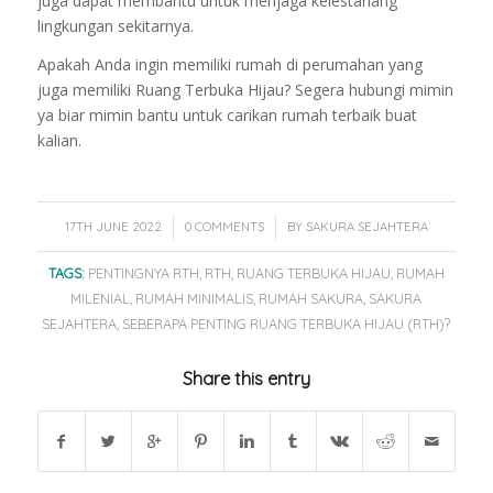
juga dapat membantu untuk menjaga kelestariang
lingkungan sekitarnya.
Apakah Anda ingin memiliki rumah di perumahan yang
juga memiliki Ruang Terbuka Hijau?
Segera hubungi mimin
ya biar mimin bantu untuk carikan rumah terbaik buat
kalian.
/
/
17TH JUNE 2022
0 COMMENTS
BY
SAKURA SEJAHTERA
TAGS:
PENTINGNYA RTH
,
RTH
,
RUANG TERBUKA HIJAU
,
RUMAH
MILENIAL
,
RUMAH MINIMALIS
,
RUMAH SAKURA
,
SAKURA
SEJAHTERA
,
SEBERAPA PENTING RUANG TERBUKA HIJAU (RTH)?
Share this entry