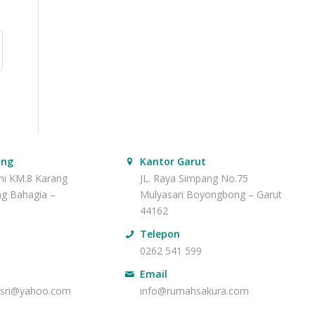
ang
Kantor Garut
ani KM.8 Karang
JL. Raya Simpang No.75
ng Bahagia –
Mulyasari Boyongbong – Garut
44162
Telepon
0262 541 599
Email
asri@yahoo.com
info@rumahsakura.com