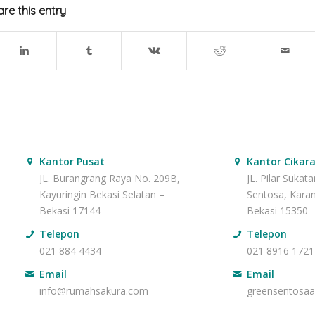
re this entry
Kantor Pusat
Kantor Cikar
JL. Burangrang Raya No. 209B,
JL. Pilar Sukat
Kayuringin Bekasi Selatan –
Sentosa, Kara
Bekasi 17144
Bekasi 15350
Telepon
Telepon
021 884 4434
021 8916 1721
Email
Email
info@rumahsakura.com
greensentosa