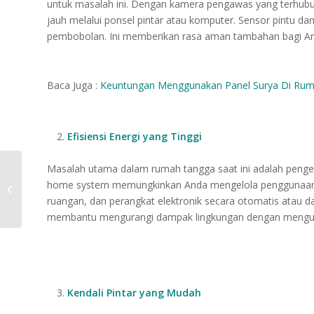
untuk masalah ini. Dengan kamera pengawas yang terhubu
jauh melalui ponsel pintar atau komputer. Sensor pintu da
pembobolan. Ini memberikan rasa aman tambahan bagi An
Baca Juga :
Keuntungan Menggunakan Panel Surya Di Ru
Efisiensi Energi yang Tinggi
Masalah utama dalam rumah tangga saat ini adalah pengelu
Pengaruh
home system memungkinkan Anda mengelola penggunaan en
Greenflation Pada
ruangan, dan perangkat elektronik secara otomatis atau dari
Rumah di Era Modern
membantu mengurangi dampak lingkungan dengan mengura
Kendali Pintar yang Mudah