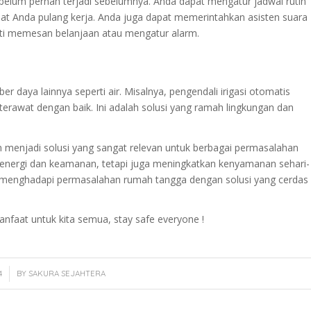
um pernah terjadi sebelumnya. Anda dapat mengatur jadwal rutin
saat Anda pulang kerja. Anda juga dapat memerintahkan asisten suara
ti memesan belanjaan atau mengatur alarm.
aya lainnya seperti air. Misalnya, pengendali irigasi otomatis
rawat dengan baik. Ini adalah solusi yang ramah lingkungan dan
menjadi solusi yang sangat relevan untuk berbagai permasalahan
 energi dan keamanan, tetapi juga meningkatkan kenyamanan sehari-
t menghadapi permasalahan rumah tangga dengan solusi yang cerdas
nfaat untuk kita semua, stay safe everyone !
4
BY
SAKURA SEJAHTERA