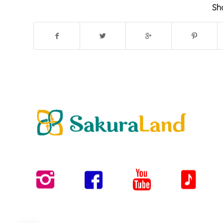
Sha
Rumah
Sakura
Sakura
@rumahkusakura
Sakura
Sejahtera
Land