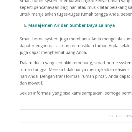
Smart home system membawa tingkat kenyamanan yang bel
seperti pencahayaan pagi hari atau musik latar belakang 
untuk menjalankan tugas-tugas rumah tangga Anda, seper
Manajemen Air dan Sumber Daya Lainnya
Smart home system juga membantu Anda mengelola sumber d
dapat menghemat air dan memastikan taman Anda selalu te
juga dapat menghemat uang Anda.
Dalam dunia yang semakin terhubung, smart home system 
rumah tangga. Mereka tidak hanya meningkatkan efisiensi
hari Anda. Dengan transformasi rumah pintar, Anda dapa
dan inovatif.
Sekian informasi yang bisa kami sampaikan, semoga berma
/
6TH APRIL 202