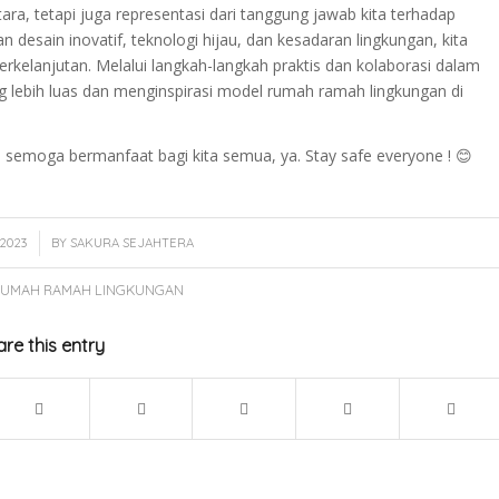
a, tetapi juga representasi dari tanggung jawab kita terhadap
esain inovatif, teknologi hijau, dan kesadaran lingkungan, kita
kelanjutan. Melalui langkah-langkah praktis dan kolaborasi dalam
g lebih luas dan menginspirasi model rumah ramah lingkungan di
, semoga bermanfaat bagi kita semua, ya. Stay safe everyone ! 😊
2023
BY
SAKURA SEJAHTERA
RUMAH RAMAH LINGKUNGAN
re this entry