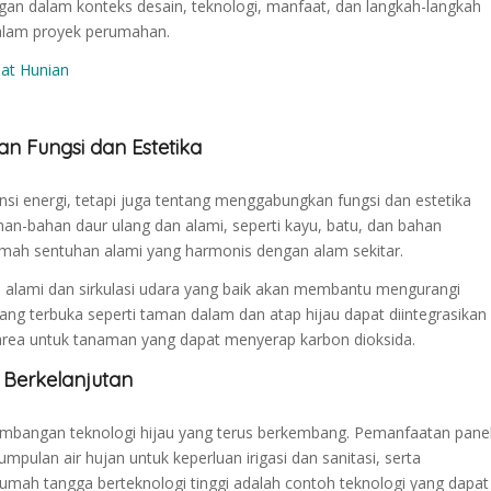
ngan dalam konteks desain, teknologi, manfaat, dan langkah-langkah
dalam proyek perumahan.
hat Hunian
 Fungsi dan Estetika
nsi energi, tetapi juga tentang menggabungkan fungsi dan estetika
an-bahan daur ulang dan alami, seperti kayu, batu, dan bahan
mah sentuhan alami yang harmonis dengan alam sekitar.
n alami dan sirkulasi udara yang baik akan membantu mengurangi
ang terbuka seperti taman dalam dan atap hijau dapat diintegrasikan
rea untuk tanaman yang dapat menyerap karbon dioksida.
 Berkelanjutan
mbangan teknologi hijau yang terus berkembang. Pemanfaatan pane
umpulan air hujan untuk keperluan irigasi dan sanitasi, serta
umah tangga berteknologi tinggi adalah contoh teknologi yang dapat