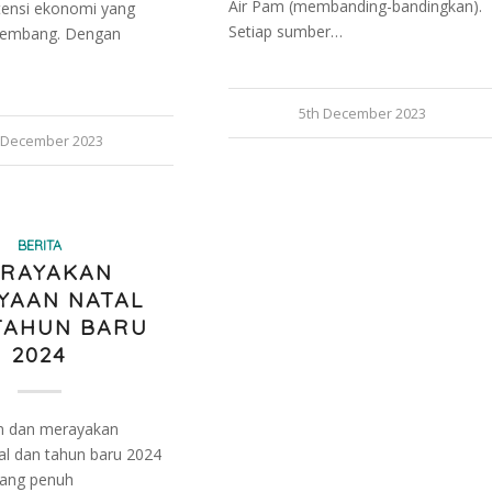
Air Pam (membanding-bandingkan).
tensi ekonomi yang
Setiap sumber…
kembang. Dengan
5th December 2023
 December 2023
BERITA
RAYAKAN
YAAN NATAL
TAHUN BARU
2024
an dan merayakan
al dan tahun baru 2024
yang penuh