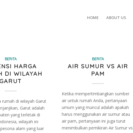
HOME
ABOUT US
BERITA
BERITA
ENSI HARGA
AIR SUMUR VS AIR
 DI WILAYAH
PAM
GARUT
Ketika mempertimbangkan sumber
air untuk rumah Anda, pertanyaan
a rumah di wilayah Garut
umum yang muncul adalah apakah
njanjikan, Garut adalah
harus menggunakan air sumur atau
aten yang terletak di
air pam, pertanyaan ini juga turut
ndonesia, wilayah ini
menimbulkan pemikiran Air Sumur vs
pesona alam yang luar