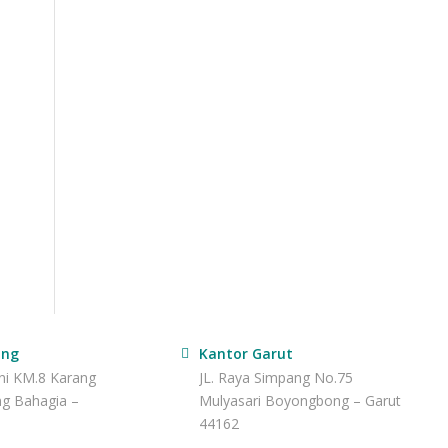
ang
Kantor Garut
ani KM.8 Karang
JL. Raya Simpang No.75
ng Bahagia –
Mulyasari Boyongbong – Garut
44162