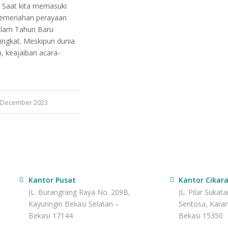
 Saat kita memasuki
kemeriahan perayaan
alam Tahun Baru
ngkat. Meskipun dunia
, keajaiban acara-
 December 2023
Kantor Pusat
Kantor Cikar
JL. Burangrang Raya No. 209B,
JL. Pilar Sukat
Kayuringin Bekasi Selatan –
Sentosa, Kara
Bekasi 17144
Bekasi 15350