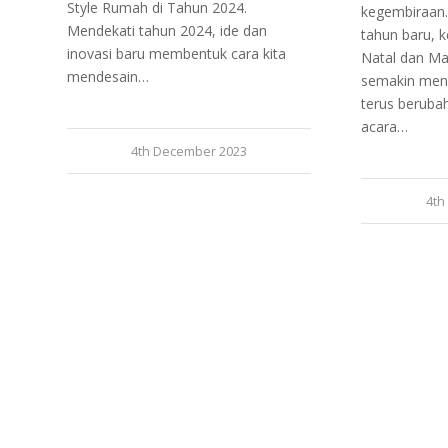
Style Rumah di Tahun 2024.
kegembiraan.
Mendekati tahun 2024, ide dan
tahun baru, 
inovasi baru membentuk cara kita
Natal dan M
mendesain…
semakin meni
terus berubah
acara…
4th December 2023
4th