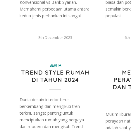
Konvensional vs Bank Syariah.
biasa dan po
Memahami perbedaan utama antara
semakin ber
kedua jenis perbankan ini sangat…
populasi…
8th December 2023
6th
BERITA
TREND STYLE RUMAH
ME
DI TAHUN 2024
PERA
DAN 
Dunia desain interior terus
berkembang dan mengikuti tren
terkini, sangat penting untuk
Musim libur
menciptakan rumah yang bergaya
perayaan nat
dan modern dan mengikuti Trend
adalah saat 