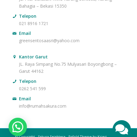
Bahagia – Bekasi 15350
Telepon
021 8916 1721
Email
greensentosaasri@yahoo.com
Kantor Garut
JL. Raya Simpang No.75 Mulyasari Boyongbong –
Garut 44162
Telepon
0262 541 599
Email
info@rumahsakura.com
Whatsapp
© Copyright -
Sakura Sejahtera
-
Enfold Theme by Kriesi